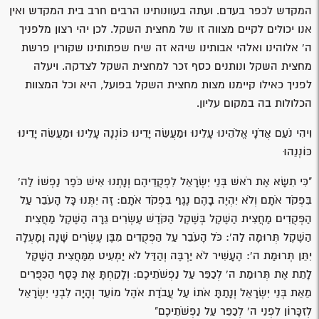
המקדש לכפר בעדם. ועתה בעוונותינו הרבים חרב בית המקדש ואין
אנו יכולים לקיים מצווה זו של מחצית השקל. לכן יהי רצון מלפניך
ה' אלוהינו ואלהי אבותינו שיהא זה שיח שפתותינו שקורין פרשת
מחצית השקל ונותנים כסף זכר למחצית השקל לצדקה. ויעלה
לפניך כאילו קיימנו מצות מחצית השקל בפועל, היא וכל המצוות
הכלולות בה במקום עליון.
וִיהִי נֹעַם אֲדֹנָי אֱלֹהֵינוּ עָלֵינוּ וּמַעֲשֵׂה יָדֵינוּ כּוֹנְנָה עָלֵינוּ וּמַעֲשֵׂה יָדֵינוּ
כּוֹנְנֵהוּ
"כִּי תִשָּׂא אֶת רֹאשׁ בְּנֵי יִשְׂרָאֵל לִפְקֻדֵיהֶם וְנָתְנוּ אִישׁ כֹּפֶר נַפְשׁוֹ לַה'
בִּפְקֹד אֹתָם וְלֹא יִהְיֶה בָהֶם נֶגֶף בִּפְקֹד אֹתָם: זֶה יִתְּנוּ כָּל הָעֹבֵר עַל
הַפְּקֻדִים מַחֲצִית הַשֶּׁקֶל בְּשֶׁקֶל הַקֹּדֶשׁ עֶשְׂרִים גֵּרָה הַשֶּׁקֶל מַחֲצִית
הַשֶּׁקֶל תְּרוּמָה לַה': כֹּל הָעֹבֵר עַל הַפְּקֻדִים מִבֶּן עֶשְׂרִים שָׁנָה וָמָעְלָה
יִתֵּן תְּרוּמַת ה': הֶעָשִׁיר לֹא יַרְבֶּה וְהַדַּל לֹא יַמְעִיט מִמַּחֲצִית הַשָּׁקֶל
לָתֵת אֶת תְּרוּמַת ה' לְכַפֵּר עַל נַפְשֹׁתֵיכֶם: וְלָקַחְתָּ אֶת כֶּסֶף הַכִּפֻּרִים
מֵאֵת בְּנֵי יִשְׂרָאֵל וְנָתַתָּ אֹתוֹ עַל עֲבֹדַת אֹהֶל מוֹעֵד וְהָיָה לִבְנֵי יִשְׂרָאֵל
לְזִכָּרוֹן לִפְנֵי ה' לְכַפֵּר עַל נַפְשֹׁתֵיכֶם"