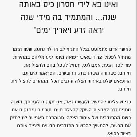
ואינו בא לידי חסרון כיס באותה
שנה… והמתמיד בה מידי שנה
יראה זרע ויאריך ימים"
כאשר אדם מתמוטט בגלל התקף לב או ילד נחנק, שעון הזמן
מתחיל לפעול. צריך שאיש רפואה מיומן יגיע אליהם במהירות
עוד לפני הגעת אמבולנס, יתחיל לטפל בהם ולהציל את
חייהם. כשקורה משהו כזה, החובשים, הפראמדיקים וגם
הרופאים שלנו באיחוד הצלה עוזבים הכל וממהרים להציל את
חייהם.
כדי שיצליחו להמשיך ולעשות זאת, אנו זקוקים לעזרתך. השנה
נותנים זכר למחצית השקל להצלת חיים. תורמים ומחזקים את
רשת המתנדבים של איחוד הצלה. תרומתכם תאפשר לנו לחזק
את הרשת, להמשיך להכשיר מתנדבים חדשים ולצייד אותם
בציוד רפואי.