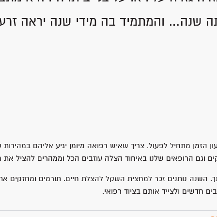
ותה שנה… והמתמיד בה מידי שנה יראה זרע ו
 הזמן מתחיל לפעול. צריך שאיש רפואה מיומן יגיע אליהם במהירות ע
ם וגם הרופאים שלנו באיחוד הצלה עוזבים הכל וממהרים להציל את ח
רתך. השנה נותנים זכר למחצית השקל להצלת חיים. תורמים ומחזקים 
 חדשים ולצייד אותם בציוד רפואי.