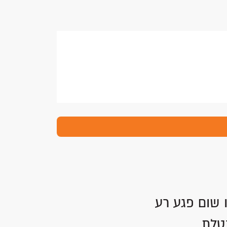
 שום פגע רע
טלת.