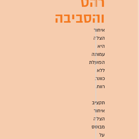
רהט
והסביבה
איחוד
הצלה
היא
עמותה
הפועלת
ללא
כוונת
רווח.
תקציב
איחוד
הצלה
מבוסס
על