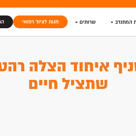
חנות לציוד רפואי
הת
ת המתנדב
שרותים
יף איחוד הצלה רהט
שתציל חיים