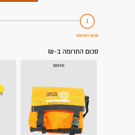
סכום התרומה
סכום התרומה ב-₪
₪550