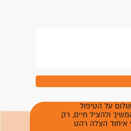
שלום על הטיפול
משיך ולהציל חיים, רק
 איחוד הצלה רהט