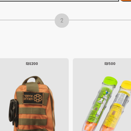
₪1200
₪500