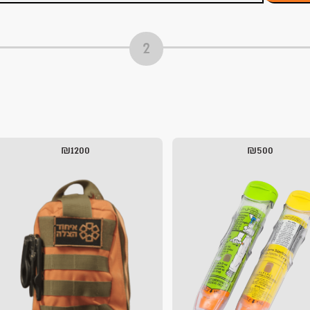
₪1200
₪500