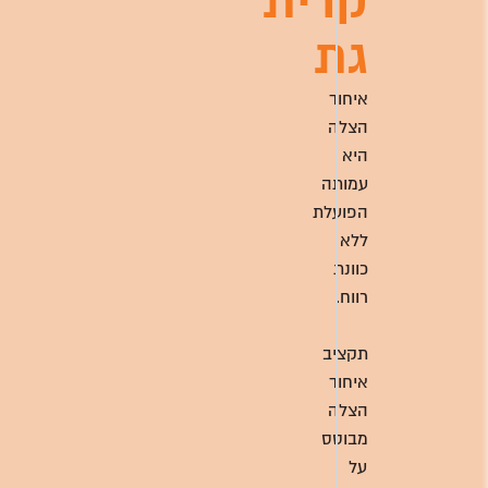
קרית
גת
איחוד
הצלה
היא
עמותה
הפועלת
ללא
כוונת
רווח.
תקציב
איחוד
הצלה
מבוסס
על