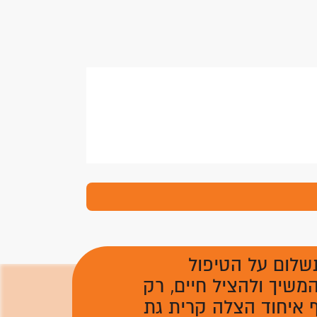
שלום על הטיפול
משיך ולהציל חיים, רק
 איחוד הצלה קרית גת