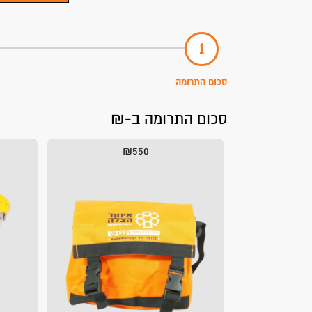
סכום התרומה
סכום התרומה ב-₪
₪550