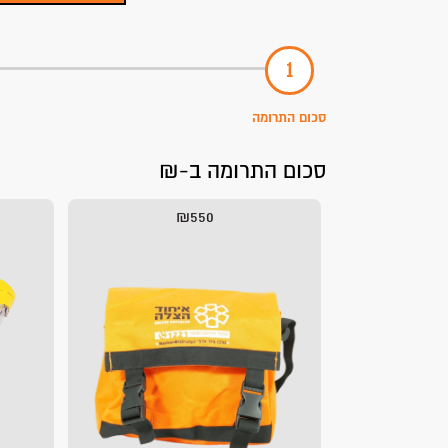
סכום התרומה
סכום התרומה ב-₪
₪550