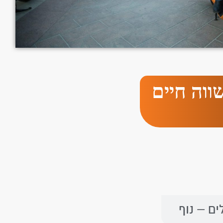
ווה חיים
ם – נוף