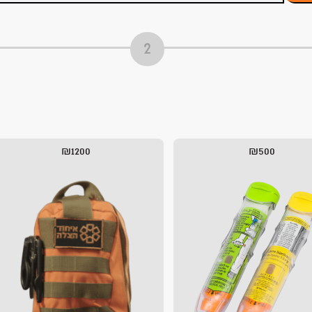
₪1200
₪500