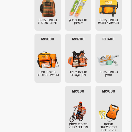
תרומת ערכת
תרומת מזרק
תרומת ערכת
חבישה לחובש
אפיפן
חירום טקטית
₪3000
₪3700
₪1400
תרומת ערכת
תרומת אפוד
תרומת תיק
חמצן
מגן וקסדה
החייאה מתקדם
₪9100
₪9000
תרומת
תרומת אימוץ
דפיברילטור
מתנדב לשנה!
מציל חיים