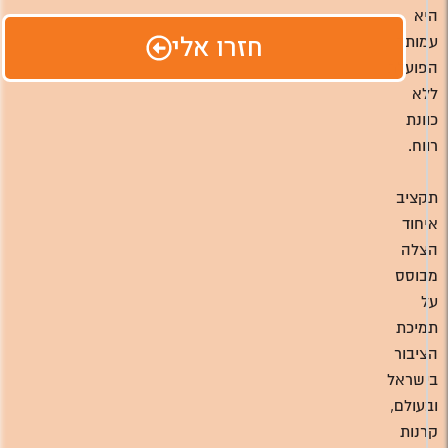
היא
חזרו אלי
עמותה
הפועלת
ללא
כוונת
רווח.
תקציב
איחוד
הצלה
מבוסס
על
תמיכת
הציבור
בישראל
ובעולם,
קרנות