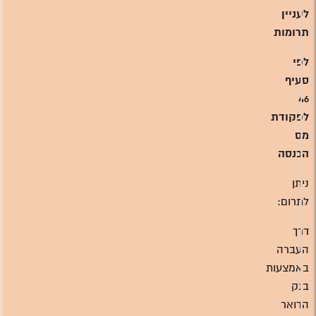
לעניין
תרומות
לפי
סעיף
46
לפקודת
מס
הכנסה
ניתן
לתרום:
דרך
העברה
באמצעות
בנק
הדואר