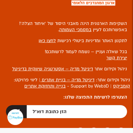
השקיפות הארגונית הינה מאבני היסוד של ‘איחוד הצלה’!
באפשרותכם לעיין
במסמכי העמותה
.
לתקנון האתר ומדיניות ביטולי רכישות
לחצו כאן
בכל שאלה ועניין – נשמח לעמוד לרשותכם!
יצירת קשר
ניהול וקידום אתר
דיגיטל מדיה – אסטרטגיה שיווקית בדיגיטל
ניהול וקידום אתר:
דיגיטל מדיה – בניית אתרים
| ליווי פרויקט:
קומביקס
| Support by Web3D -
בנייה ותחזוקת אתרים
הצטרפו לרשימת התפוצה שלנו: