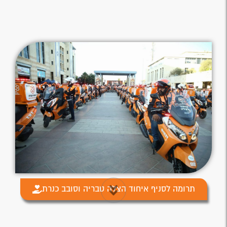
תרומה לסניף איחוד הצלה טבריה וסובב כנרת