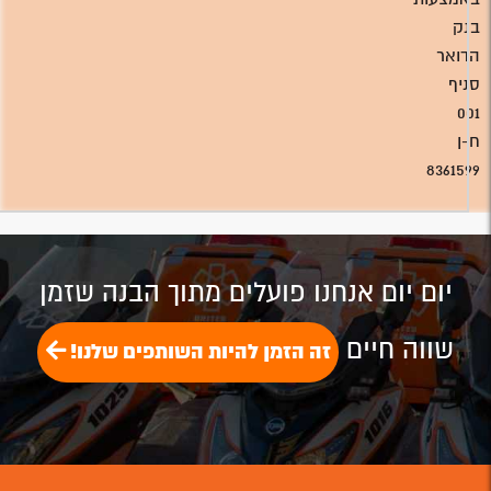
בנק
הדואר
סניף
001
ח-ן
8361599
יום יום אנחנו פועלים מתוך הבנה שזמן
שווה חיים
זה הזמן להיות השותפים שלנו!