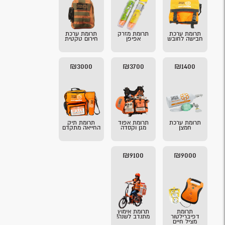
תרומת ערכת
תרומת מזרק
תרומת ערכת
חבישה לחובש
אפיפן
חירום טקטית
₪3000
₪3700
₪1400
תרומת ערכת
תרומת אפוד
תרומת תיק
חמצן
מגן וקסדה
החייאה מתקדם
₪9100
₪9000
תרומת
תרומת אימוץ
דפיברילטור
מתנדב לשנה!
מציל חיים