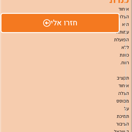
איחוד
הצלה
חזרו אלי
היא
עמותה
הפועלת
ללא
כוונת
רווח.
תקציב
איחוד
הצלה
מבוסס
על
תמיכת
הציבור
בישראל