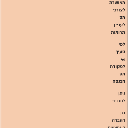
מאושרת
לצורכי
מס
לעניין
תרומות
לפי
סעיף
46
לפקודת
מס
הכנסה
ניתן
לתרום:
דרך
העברה
באמצעות