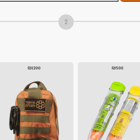
₪1200
₪500