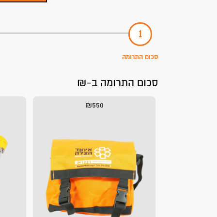
סכום התרומה
סכום התרומה ב-₪
₪550