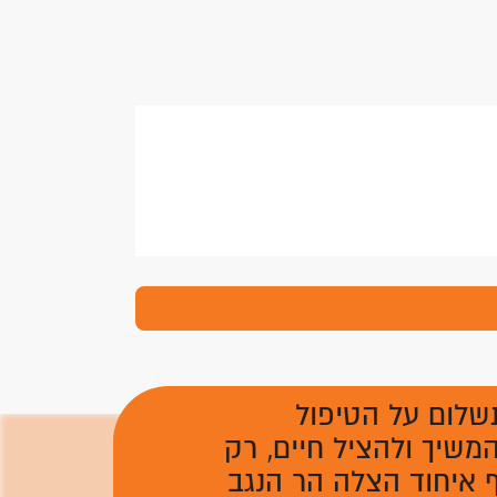
שלום על הטיפול
משיך ולהציל חיים, רק
 איחוד הצלה הר הנגב