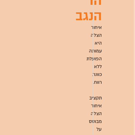
הר
הנגב
איחוד
הצלה
היא
עמותה
הפועלת
ללא
כוונת
רווח.
תקציב
איחוד
הצלה
מבוסס
על