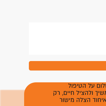
לום על הטיפול
יך ולהציל חיים, רק
יחוד הצלה מישור