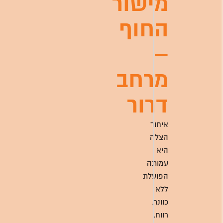
מישור
החוף
–
מרחב
דרור
איחוד
הצלה
היא
עמותה
הפועלת
ללא
כוונת
רווח.