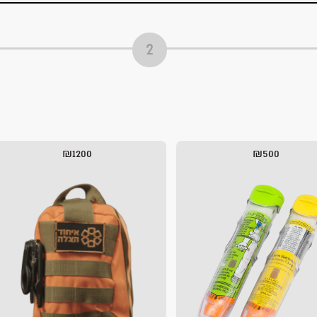
₪1200
₪500