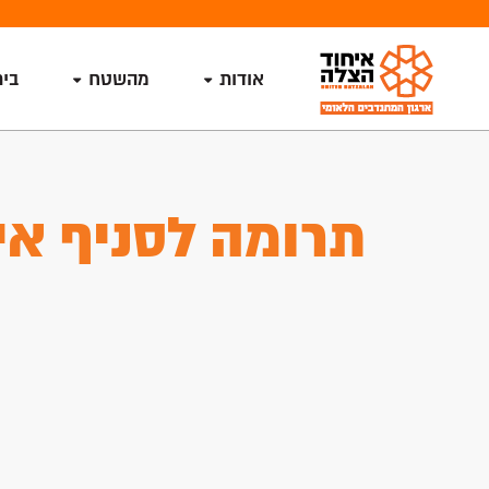
אודות
מהשטח
בי
תרומה לסניף אי