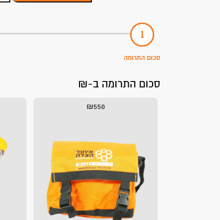
סכום התרומה
סכום התרומה ב-₪
₪550