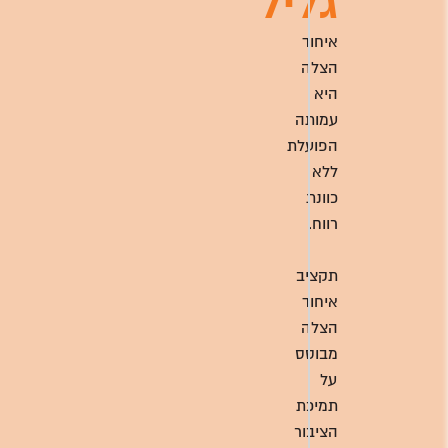
גליל
איחוד
הצלה
היא
עמותה
הפועלת
ללא
כוונת
רווח.
תקציב
איחוד
הצלה
מבוסס
על
תמיכת
הציבור