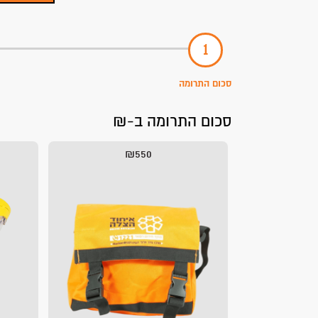
סכום התרומה
סכום התרומה ב-₪
₪550