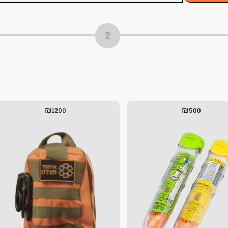
₪1200
₪500