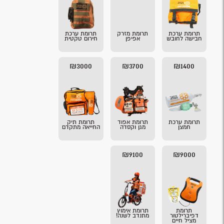
תרומת ערכת
תרומת מזרק
תרומת ערכת
חבישה לחובש
אפיפן
חירום טקטית
₪3000
₪3700
₪1400
תרומת ערכת
תרומת אפוד
תרומת תיק
חמצן
מגן וקסדה
החייאה מתקדם
₪9100
₪9000
תרומת
תרומת אימוץ
דפיברילטור
מתנדב לשנה!
מציל חיים