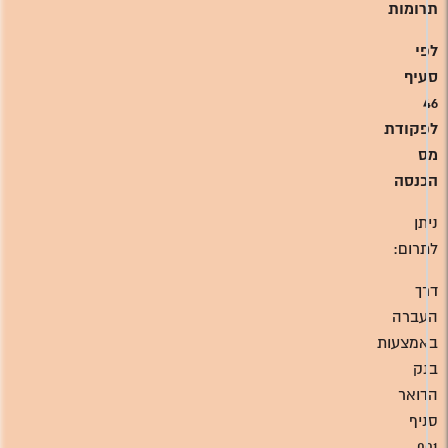
תרומות
לפי
סעיף
46
לפקודת
מס
הכנסה
ניתן
לתרום:
דרך
העברה
באמצעות
בנק
הדואר
סניף
001