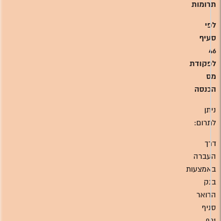
תרומות
לפי
סעיף
46
לפקודת
מס
הכנסה
ניתן
לתרום:
דרך
העברה
באמצעות
בנק
הדואר
סניף
001