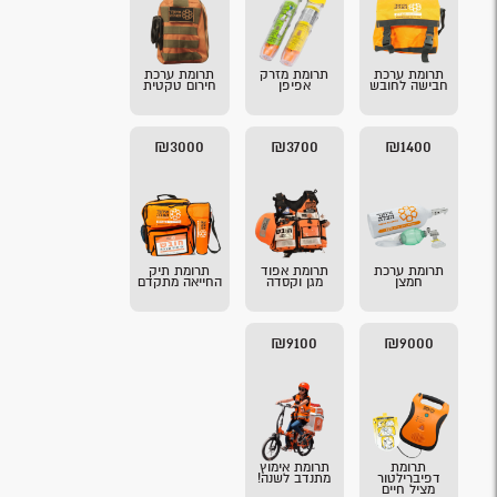
תרומת ערכת
תרומת מזרק
תרומת ערכת
חבישה לחובש
אפיפן
חירום טקטית
₪3000
₪3700
₪1400
תרומת ערכת
תרומת אפוד
תרומת תיק
חמצן
מגן וקסדה
החייאה מתקדם
₪9100
₪9000
תרומת
תרומת אימוץ
דפיברילטור
מתנדב לשנה!
מציל חיים