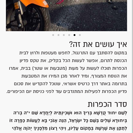
איך עושים את זה?
במקום להסתבך עם התרנגול, לחפש מעטפות ולרוץ לבית
הכנסת לתרום, אפשר לעשות הכל בקליק, את טקס פדיון
הכפרות תוכלו לעשות על מעות (מטבעות או שטר) בבית, אמרו
את הנוסח המצורף, ומיד לאחר מכן המירו את המטבעות
בתרומה באתר דרך כרטיס אשראי, שנוכל להקדיש את סכום
פדיון הכפרות לפעילות המתנדבים עוד לפני כניסת יום הכיפורים.
סדר הכפרות
לְשֵׁם יִחוּד קֻדְשָׁא בְּרִיךְ הוּא וּשְׁכִינְתֵּיהּ לְיַחֲדָא שֵׁם י"ה בְו"ה
בְּיִחוּדָא שְׁלִים בְּשֵׁם כָּל יִשְׂרָאֵל, הִנֵּה אָנֹכִי בָּא לַעֲשׂוֹת כַּפָּרָה זוֹ
לְתַקֵּן אֶת שָׁרְשָׁהּ בְּמָקוֹם עֶלְיוֹן, וִיהִי רָצוֹן מִלְּפָנֶיךָ יְהֹוָה אֱלֹהַי