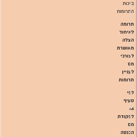
בזכות
התרומות
תרומה
לאיחוד
הצלה
מאושרת
לצורכי
מס
לעניין
תרומות
לפי
סעיף
46
לפקודת
מס
הכנסה