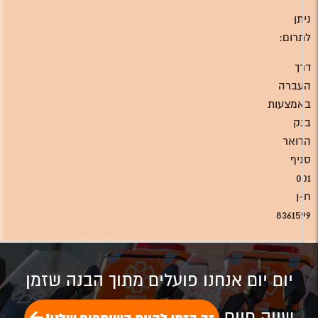
ניתן
לתרום:
דרך
העברה
באמצעות
בנק
הדואר
סניף
001
ח-ן
8361599
יום יום אנחנו פועלים מתוך הבנה שזמן
שווה חיים