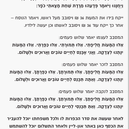
וַיְחֻנֶּנּוּ וַיֹּאמֶר פְּדָעֵהוּ מֵרֶדֶת שַׁחַת מָצָאתִי כֹפֶר:
ייקח בידו את המעות 36 ₪ ויסובב מעל ראשו, ויאמר הנוסח –
אחר כך ייקח עוד 36 ₪ ויסובב לאשתו וכן יעשה לילדיו.
המסבב לעצמו יאמר שלוש פעמים:
אֵלּוּ הַמָּעוֹת חֲלִיפָתִי. אֵלּוּ תְּמוּרָתִי. אֵלּוּ כַּפָּרָתִי. אֵלּוּ הַמָּעוֹת
יִנָּתְנוּ לִצְדָקָה. וַאֲנִי אֶכָּנֵס לְחַיִּים טוֹבִים וַאֲרוּכִים וּלְשָׁלוֹם.
המסבב לזכר יאמר שלוש פעמים:
אֵלּוּ הַמָּעוֹת חֲלִיפָתֶךָ. אֵלּוּ תְּמוּרָתֶךָ. אֵלּוּ כַּפָּרָתֶךָ. אֵלּוּ הַמָּעוֹת
יִנָּתְנוּ לִצְדָקָה. וְאַתָּה תִּכָּנֵס לְחַיִּים טוֹבִים וַאֲרוּכִים וּלְשָׁלוֹם.
המסבב לנקבה יאמר שלוש פעמים:
אֵלּוּ הַמָּעוֹת חֲלִיפָתֵךְ. אֵלּוּ תְּמוּרָתֵךְ. אֵלּוּ כַּפָּרָתֵךְ. אֵלּוּ הַמָּעוֹת
יִנָּתְנוּ לִצְדָקָה. וְאַתְּ תִּכָּנְסִי לְחַיִּים טוֹבִים וַאֲרוּכִים וּלְשָׁלוֹם.
לאחר שעשה את סדר הכפרות לו ולכל משפחתו יוכל להעביר
את הכסף כאן באתר און-ליין ולאחר התשלום יוכל להשתמש