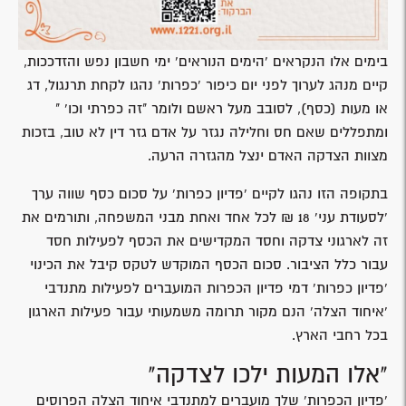
בימים אלו הנקראים 'הימים הנוראים' ימי חשבון נפש והזדככות,
קיים מנהג לערוך לפני יום כיפור 'כפרות' נהגו לקחת תרנגול, דג
או מעות (כסף), לסובב מעל ראשם ולומר "זה כפרתי וכו' "
ומתפללים שאם חס וחלילה נגזר על אדם גזר דין לא טוב, בזכות
מצוות הצדקה האדם ינצל מהגזרה הרעה.
בתקופה הזו נהגו לקיים 'פדיון כפרות' על סכום כסף שווה ערך
'לסעודת עני' 18 ₪ לכל אחד ואחת מבני המשפחה, ותורמים את
זה לארגוני צדקה וחסד המקדישים את הכסף לפעילות חסד
עבור כלל הציבור. סכום הכסף המוקדש לטקס קיבל את הכינוי
'פדיון כפרות' דמי פדיון הכפרות המועברים לפעילות מתנדבי
'איחוד הצלה' הנם מקור תרומה משמעותי עבור פעילות הארגון
בכל רחבי הארץ.
"אלו המעות ילכו לצדקה"
'פדיון הכפרות' שלך מועברים למתנדבי איחוד הצלה הפרוסים