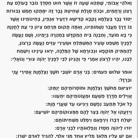
וֵאלֹהֵי אֲבוֹתַי, שֶׁתְּהֵא שָׁעָה זוֹ אֲשֶׁר חוּט חַסְדְּךָ גּוֹבֵר בָּעוֹלָם עֵת
רָצוֹן וְרַחֲמִים, וּבְכֹחַ סְגֻלַּת שְׁחִיטַת גֶּבֶר זֶה יִמָּתְקוּ חָמֵשׁ גְּבוּרוֹת
יְסוֹד גֶּבֶר בְּעַלְמָא נֻקְבָא קַדִּישָׁא דִּזְעֵיר אַנְפִּין, בְּחִינוֹתֵינוּ אֲשֶׁר
בּוֹ דֶּרֶךְ מַעֲבַר נִשְׁמוֹתֵינוּ, וְאַתָּה תָקוּם תְּרַחֵם צִיּוֹן כִּי עֵת לְחֶנְנָהּ
כִּי בָא מוֹעֵד, וְתִבְנֶה בֵּית הַמִקְדָּשׁ בִּמְהֵרָה בְיָמֵינוּ, וְשָׁם נַעֲשֶׂה
לְפָנֶיךָ מִשְׁפַּט שָׂעִיר הַמִּשְׁתַּלֵּחַ וּשְׂעִירֵי עִזִּים נַעֲשֶׂה בְרָצוֹן,
לְהַמְתִּיק תּוֹקְפָא וּגְבוּרָתָא שֶׁל הַמַּלְכָּה, יִרְאוּ עֵינֵינוּ וְיִשְׁמַח
לִבֵּנוּ, יִהְיוּ לְרָצוֹן אִמְרֵי פִי וְהֶגְיוֹן לִבִּי לְפָנֶיךָ יְהֹוָה צוּרִי וְגוֹאֲלִי:
אומר שלוש פעמים: בְּנֵי אָדָם יוֹשְׁבֵי חֹשֶׁךְ וְצַלְמָוֶת אֲסִירֵי עֳנִי
וּבַרְזֶל:
יוֹצִיאֵם מֵחֹשֶׁךְ וְצַלְמָוֶת וּמוֹסְרוֹתֵיהֶם יְנַתֵּק:
אֱוִילִים מִדֶּרֶךְ פִּשְׁעָם וּמֵעֲוֹנוֹתֵיהֶם יִתְעַנּוּ:
כָּל אֹכֶל תְּתַעֵב נַפְשָׁם וַיַּגִּיעוּ עַד שַׁעֲרֵי מָוֶת:
וַיִּזְעֲקוּ אֶל יְהֹוָה בַּצַּר לָהֶם מִמְּצוּקוֹתֵיהֶם יוֹשִׁיעֵם:
יִשְׁלַח דְּבָרוֹ וְיִרְפָּאֵם וִימַלֵּט מִשְׁחִיתוֹתָם:
יוֹדוּ לַיהֹוָה חַסְדּוֹ וְנִפְלְאוֹתָיו לִבְנֵי אָדָם:
אִם יֵשׁ עָלָיו מַלְאָךְ מֵלִיץ אֶחָד מִנִּי אָלֶף, לְהַגִּיד לְאָדָם יָשְׁרוֹ: