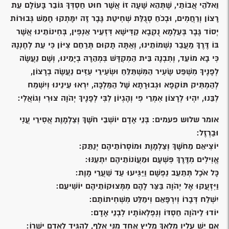
וֵאלֹהֵי אֲבוֹתַי, שֶׁתְּהֵא שָׁעָה זוֹ אֲשֶׁר חוּט חַסְדְּךָ גּוֹבֵר בָּעוֹלָם עֵת
רָצוֹן וְרַחֲמִים, וּבְכֹחַ סְגֻלַּת שְׁחִיטַת גֶּבֶר זֶה יִמָּתְקוּ חָמֵשׁ גְּבוּרוֹת
יְסוֹד גֶּבֶר בְּעַלְמָא נֻקְבָא קַדִּישָׁא דִּזְעֵיר אַנְפִּין, בְּחִינוֹתֵינוּ אֲשֶׁר
בּוֹ דֶּרֶךְ מַעֲבַר נִשְׁמוֹתֵינוּ, וְאַתָּה תָקוּם תְּרַחֵם צִיּוֹן כִּי עֵת לְחֶנְנָהּ
כִּי בָא מוֹעֵד, וְתִבְנֶה בֵּית הַמִקְדָּשׁ בִּמְהֵרָה בְיָמֵינוּ, וְשָׁם נַעֲשֶׂה
לְפָנֶיךָ מִשְׁפַּט שָׂעִיר הַמִּשְׁתַּלֵּחַ וּשְׂעִירֵי עִזִּים נַעֲשֶׂה בְרָצוֹן,
לְהַמְתִּיק תּוֹקְפָא וּגְבוּרָתָא שֶׁל הַמַּלְכָּה, יִרְאוּ עֵינֵינוּ וְיִשְׁמַח
לִבֵּנוּ, יִהְיוּ לְרָצוֹן אִמְרֵי פִי וְהֶגְיוֹן לִבִּי לְפָנֶיךָ יְהֹוָה צוּרִי וְגוֹאֲלִי:
אומר שלוש פעמים: בְּנֵי אָדָם יוֹשְׁבֵי חֹשֶׁךְ וְצַלְמָוֶת אֲסִירֵי עֳנִי
וּבַרְזֶל:
יוֹצִיאֵם מֵחֹשֶׁךְ וְצַלְמָוֶת וּמוֹסְרוֹתֵיהֶם יְנַתֵּק:
אֱוִילִים מִדֶּרֶךְ פִּשְׁעָם וּמֵעֲוֹנוֹתֵיהֶם יִתְעַנּוּ:
כָּל אֹכֶל תְּתַעֵב נַפְשָׁם וַיַּגִּיעוּ עַד שַׁעֲרֵי מָוֶת:
וַיִּזְעֲקוּ אֶל יְהֹוָה בַּצַּר לָהֶם מִמְּצוּקוֹתֵיהֶם יוֹשִׁיעֵם:
יִשְׁלַח דְּבָרוֹ וְיִרְפָּאֵם וִימַלֵּט מִשְׁחִיתוֹתָם:
יוֹדוּ לַיהֹוָה חַסְדּוֹ וְנִפְלְאוֹתָיו לִבְנֵי אָדָם:
אִם יֵשׁ עָלָיו מַלְאָךְ מֵלִיץ אֶחָד מִנִּי אָלֶף, לְהַגִּיד לְאָדָם יָשְׁרוֹ: