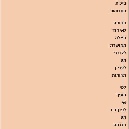
בזכות
התרומות
תרומה
לאיחוד
הצלה
מאושרת
לצורכי
מס
לעניין
תרומות
לפי
סעיף
46
לפקודת
מס
הכנסה