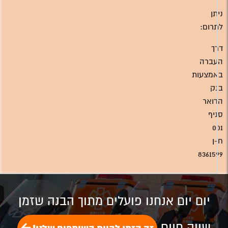
ניתן
לתרום:
דרך
העברה
באמצעות
בנק
הדואר
סניף
001
ח-ן
8361599
יום יום אנחנו פועלים מתוך הבנה שזמן
שווה חיים