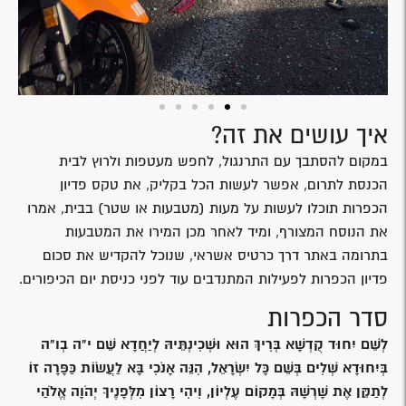
איך עושים את זה?
במקום להסתבך עם התרנגול, לחפש מעטפות ולרוץ לבית
הכנסת לתרום, אפשר לעשות הכל בקליק, את טקס פדיון
הכפרות תוכלו לעשות על מעות (מטבעות או שטר) בבית, אמרו
את הנוסח המצורף, ומיד לאחר מכן המירו את המטבעות
בתרומה באתר דרך כרטיס אשראי, שנוכל להקדיש את סכום
פדיון הכפרות לפעילות המתנדבים עוד לפני כניסת יום הכיפורים.
סדר הכפרות
לְשֵׁם יִחוּד קֻדְשָׁא בְּרִיךְ הוּא וּשְׁכִינְתֵּיהּ לְיַחֲדָא שֵׁם י"ה בְו"ה
בְּיִחוּדָא שְׁלִים בְּשֵׁם כָּל יִשְׂרָאֵל, הִנֵּה אָנֹכִי בָּא לַעֲשׂוֹת כַּפָּרָה זוֹ
לְתַקֵּן אֶת שָׁרְשָׁהּ בְּמָקוֹם עֶלְיוֹן, וִיהִי רָצוֹן מִלְּפָנֶיךָ יְהֹוָה אֱלֹהַי