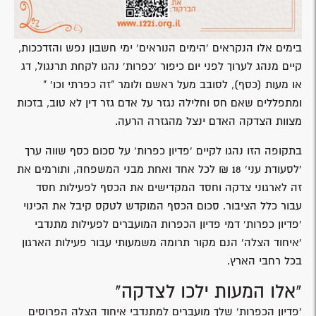
בימים אלו הנקראים 'הימים הנוראים' ימי חשבון נפש והזדככות,
קיים מנהג לערוך לפני יום כיפור 'כפרות' נהגו לקחת תרנגול, דג
או מעות (כסף), לסובב מעל ראשם ולומר "זה כפרתי וכו' "
ומתפללים שאם חס וחלילה נגזר על אדם גזר דין לא טוב, בזכות
מצוות הצדקה האדם ינצל מהגזרה הרעה.
בתקופה הזו נהגו לקיים 'פדיון כפרות' על סכום כסף שווה ערך
'לסעודת עני' 18 ₪ לכל אחד ואחת מבני המשפחה, ותורמים את
זה לארגוני צדקה וחסד המקדישים את הכסף לפעילות חסד
עבור כלל הציבור. סכום הכסף המוקדש לטקס קיבל את הכינוי
'פדיון כפרות' דמי פדיון הכפרות המועברים לפעילות מתנדבי
'איחוד הצלה' הנם מקור תרומה משמעותי עבור פעילות הארגון
בכל רחבי הארץ.
"אלו המעות ילכו לצדקה"
'פדיון הכפרות' שלך מועברים למתנדבי איחוד הצלה הפרוסים