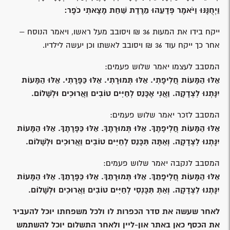
וַיְחֻנֶּנּוּ וַיֹּאמֶר פְּדָעֵהוּ מֵרֶדֶת שַׁחַת מָצָאתִי כֹפֶר:
ייקח בידו את המעות 36 ₪ ויסובב מעל ראשו, ויאמר הנוסח –
אחר כך ייקח עוד 36 ₪ ויסובב לאשתו וכן יעשה לילדיו.
המסבב לעצמו יאמר שלוש פעמים:
אֵלּוּ הַמָּעוֹת חֲלִיפָתִי. אֵלּוּ תְּמוּרָתִי. אֵלּוּ כַּפָּרָתִי. אֵלּוּ הַמָּעוֹת
יִנָּתְנוּ לִצְדָקָה. וַאֲנִי אֶכָּנֵס לְחַיִּים טוֹבִים וַאֲרוּכִים וּלְשָׁלוֹם.
המסבב לזכר יאמר שלוש פעמים:
אֵלּוּ הַמָּעוֹת חֲלִיפָתֶךָ. אֵלּוּ תְּמוּרָתֶךָ. אֵלּוּ כַּפָּרָתֶךָ. אֵלּוּ הַמָּעוֹת
יִנָּתְנוּ לִצְדָקָה. וְאַתָּה תִּכָּנֵס לְחַיִּים טוֹבִים וַאֲרוּכִים וּלְשָׁלוֹם.
המסבב לנקבה יאמר שלוש פעמים:
אֵלּוּ הַמָּעוֹת חֲלִיפָתֵךְ. אֵלּוּ תְּמוּרָתֵךְ. אֵלּוּ כַּפָּרָתֵךְ. אֵלּוּ הַמָּעוֹת
יִנָּתְנוּ לִצְדָקָה. וְאַתְּ תִּכָּנְסִי לְחַיִּים טוֹבִים וַאֲרוּכִים וּלְשָׁלוֹם.
לאחר שעשה את סדר הכפרות לו ולכל משפחתו יוכל להעביר
את הכסף כאן באתר און-ליין ולאחר התשלום יוכל להשתמש