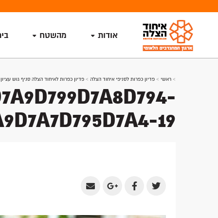
אודות
מהשטח
בי
>
ראשי
>
פדיון כפרות לסניפי איחוד הצלה
>
פדיון כפרות לאיחוד הצלה סניף גוש עציון
>
7A9D799D7A8D794-
9D7A7D795D7A4-19
Share
Share
Share
Share
by
on
on
on
Email
Google
Facebook
Twitter