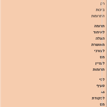
רק
בזכות
התרומות
תרומה
לאיחוד
הצלה
מאושרת
לצורכי
מס
לעניין
תרומות
לפי
סעיף
46
לפקודת
מס