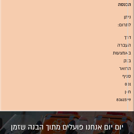
הכנסה
ניתן
לתרום:
דרך
העברה
באמצעות
בנק
הדואר
סניף
001
ח-ן
8361599
יום יום אנחנו פועלים מתוך הבנה שזמן