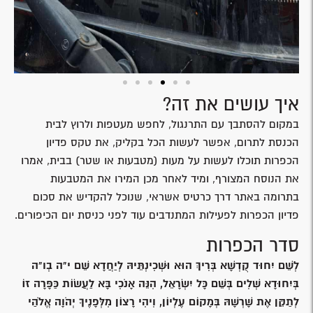
איך עושים את זה?
במקום להסתבך עם התרנגול, לחפש מעטפות ולרוץ לבית
הכנסת לתרום, אפשר לעשות הכל בקליק, את טקס פדיון
הכפרות תוכלו לעשות על מעות (מטבעות או שטר) בבית, אמרו
את הנוסח המצורף, ומיד לאחר מכן המירו את המטבעות
בתרומה באתר דרך כרטיס אשראי, שנוכל להקדיש את סכום
פדיון הכפרות לפעילות המתנדבים עוד לפני כניסת יום הכיפורים.
סדר הכפרות
לְשֵׁם יִחוּד קֻדְשָׁא בְּרִיךְ הוּא וּשְׁכִינְתֵּיהּ לְיַחֲדָא שֵׁם י"ה בְו"ה
בְּיִחוּדָא שְׁלִים בְּשֵׁם כָּל יִשְׂרָאֵל, הִנֵּה אָנֹכִי בָּא לַעֲשׂוֹת כַּפָּרָה זוֹ
לְתַקֵּן אֶת שָׁרְשָׁהּ בְּמָקוֹם עֶלְיוֹן, וִיהִי רָצוֹן מִלְּפָנֶיךָ יְהֹוָה אֱלֹהַי