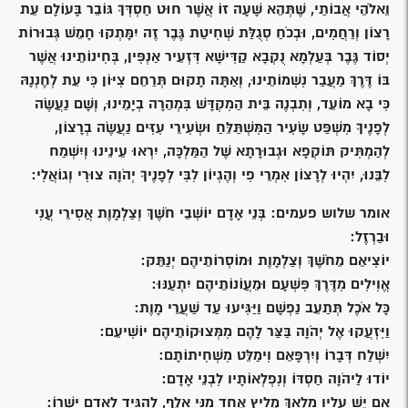
וֵאלֹהֵי אֲבוֹתַי, שֶׁתְּהֵא שָׁעָה זוֹ אֲשֶׁר חוּט חַסְדְּךָ גּוֹבֵר בָּעוֹלָם עֵת
רָצוֹן וְרַחֲמִים, וּבְכֹחַ סְגֻלַּת שְׁחִיטַת גֶּבֶר זֶה יִמָּתְקוּ חָמֵשׁ גְּבוּרוֹת
יְסוֹד גֶּבֶר בְּעַלְמָא נֻקְבָא קַדִּישָׁא דִּזְעֵיר אַנְפִּין, בְּחִינוֹתֵינוּ אֲשֶׁר
בּוֹ דֶּרֶךְ מַעֲבַר נִשְׁמוֹתֵינוּ, וְאַתָּה תָקוּם תְּרַחֵם צִיּוֹן כִּי עֵת לְחֶנְנָהּ
כִּי בָא מוֹעֵד, וְתִבְנֶה בֵּית הַמִקְדָּשׁ בִּמְהֵרָה בְיָמֵינוּ, וְשָׁם נַעֲשֶׂה
לְפָנֶיךָ מִשְׁפַּט שָׂעִיר הַמִּשְׁתַּלֵּחַ וּשְׂעִירֵי עִזִּים נַעֲשֶׂה בְרָצוֹן,
לְהַמְתִּיק תּוֹקְפָא וּגְבוּרָתָא שֶׁל הַמַּלְכָּה, יִרְאוּ עֵינֵינוּ וְיִשְׁמַח
לִבֵּנוּ, יִהְיוּ לְרָצוֹן אִמְרֵי פִי וְהֶגְיוֹן לִבִּי לְפָנֶיךָ יְהֹוָה צוּרִי וְגוֹאֲלִי:
אומר שלוש פעמים: בְּנֵי אָדָם יוֹשְׁבֵי חֹשֶׁךְ וְצַלְמָוֶת אֲסִירֵי עֳנִי
וּבַרְזֶל:
יוֹצִיאֵם מֵחֹשֶׁךְ וְצַלְמָוֶת וּמוֹסְרוֹתֵיהֶם יְנַתֵּק:
אֱוִילִים מִדֶּרֶךְ פִּשְׁעָם וּמֵעֲוֹנוֹתֵיהֶם יִתְעַנּוּ:
כָּל אֹכֶל תְּתַעֵב נַפְשָׁם וַיַּגִּיעוּ עַד שַׁעֲרֵי מָוֶת:
וַיִּזְעֲקוּ אֶל יְהֹוָה בַּצַּר לָהֶם מִמְּצוּקוֹתֵיהֶם יוֹשִׁיעֵם:
יִשְׁלַח דְּבָרוֹ וְיִרְפָּאֵם וִימַלֵּט מִשְׁחִיתוֹתָם:
יוֹדוּ לַיהֹוָה חַסְדּוֹ וְנִפְלְאוֹתָיו לִבְנֵי אָדָם:
אִם יֵשׁ עָלָיו מַלְאָךְ מֵלִיץ אֶחָד מִנִּי אָלֶף, לְהַגִּיד לְאָדָם יָשְׁרוֹ: