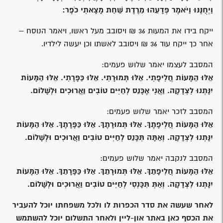
וַיְחֻנֶּנּוּ וַיֹּאמֶר פְּדָעֵהוּ מֵרֶדֶת שַׁחַת מָצָאתִי כֹפֶר:
ייקח בידו את המעות 36 ₪ ויסובב מעל ראשו, ויאמר הנוסח –
אחר כך ייקח עוד 36 ₪ ויסובב לאשתו וכן יעשה לילדיו.
המסבב לעצמו יאמר שלוש פעמים:
אֵלּוּ הַמָּעוֹת חֲלִיפָתִי. אֵלּוּ תְּמוּרָתִי. אֵלּוּ כַּפָּרָתִי. אֵלּוּ הַמָּעוֹת
יִנָּתְנוּ לִצְדָקָה. וַאֲנִי אֶכָּנֵס לְחַיִּים טוֹבִים וַאֲרוּכִים וּלְשָׁלוֹם.
המסבב לזכר יאמר שלוש פעמים:
אֵלּוּ הַמָּעוֹת חֲלִיפָתֶךָ. אֵלּוּ תְּמוּרָתֶךָ. אֵלּוּ כַּפָּרָתֶךָ. אֵלּוּ הַמָּעוֹת
יִנָּתְנוּ לִצְדָקָה. וְאַתָּה תִּכָּנֵס לְחַיִּים טוֹבִים וַאֲרוּכִים וּלְשָׁלוֹם.
המסבב לנקבה יאמר שלוש פעמים:
אֵלּוּ הַמָּעוֹת חֲלִיפָתֵךְ. אֵלּוּ תְּמוּרָתֵךְ. אֵלּוּ כַּפָּרָתֵךְ. אֵלּוּ הַמָּעוֹת
יִנָּתְנוּ לִצְדָקָה. וְאַתְּ תִּכָּנְסִי לְחַיִּים טוֹבִים וַאֲרוּכִים וּלְשָׁלוֹם.
לאחר שעשה את סדר הכפרות לו ולכל משפחתו יוכל להעביר
את הכסף כאן באתר און-ליין ולאחר התשלום יוכל להשתמש