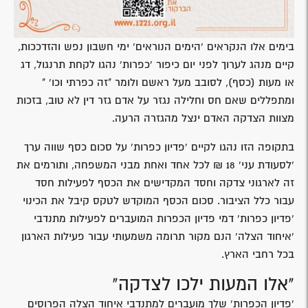
בימים אלו הנקראים 'הימים הנוראים' ימי חשבון נפש והזדככות,
קיים מנהג לערוך לפני יום כיפור 'כפרות' נהגו לקחת תרנגול, דג
או מעות (כסף), לסובב מעל ראשם ולומר "זה כפרתי וכו' "
ומתפללים שאם חס וחלילה נגזר על אדם גזר דין לא טוב, בזכות
מצוות הצדקה האדם ינצל מהגזרה הרעה.
בתקופה הזו נהגו לקיים 'פדיון כפרות' על סכום כסף שווה ערך
'לסעודת עני' 18 ₪ לכל אחד ואחת מבני המשפחה, ותורמים את
זה לארגוני צדקה וחסד המקדישים את הכסף לפעילות חסד
עבור כלל הציבור. סכום הכסף המוקדש לטקס קיבל את הכינוי
'פדיון כפרות' דמי פדיון הכפרות המועברים לפעילות מתנדבי
'איחוד הצלה' הנם מקור תרומה משמעותי עבור פעילות הארגון
בכל רחבי הארץ.
"אלו המעות ילכו לצדקה"
'פדיון הכפרות' שלך מועברים למתנדבי איחוד הצלה הפרוסים