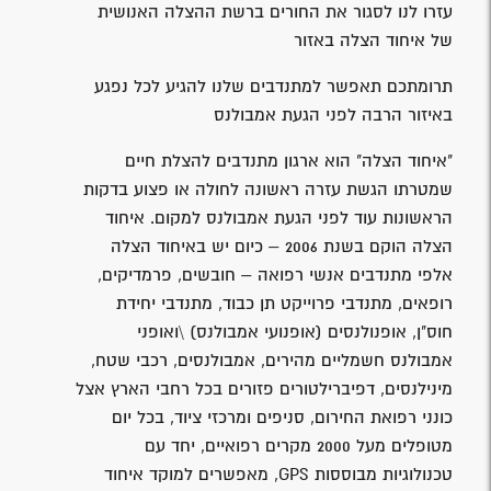
עזרו לנו לסגור את החורים ברשת ההצלה האנושית
של איחוד הצלה באזור
תרומתכם תאפשר למתנדבים שלנו להגיע לכל נפגע
באיזור הרבה לפני הגעת אמבולנס
"איחוד הצלה" הוא ארגון מתנדבים להצלת חיים
שמטרתו הגשת עזרה ראשונה לחולה או פצוע בדקות
הראשונות עוד לפני הגעת אמבולנס למקום. איחוד
הצלה הוקם בשנת 2006 – כיום יש באיחוד הצלה
אלפי מתנדבים אנשי רפואה – חובשים, פרמדיקים,
רופאים, מתנדבי פרוייקט תן כבוד, מתנדבי יחידת
חוס"ן, אופנולנסים (אופנועי אמבולנס) \ואופני
אמבולנס חשמליים מהירים, אמבולנסים, רכבי שטח,
מינילנסים, דפיברילטורים פזורים בכל רחבי הארץ אצל
כונני רפואת החירום, סניפים ומרכזי ציוד, בכל יום
מטופלים מעל 2000 מקרים רפואיים, יחד עם
טכנולוגיות מבוססות GPS, מאפשרים למוקד איחוד