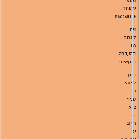
מספר
עמותה:
580465979
ניתן
לתרום
גם
בהעברה
בנקאית:
בנק
לאומי
10
סניף
902
–
רחוב
יפו