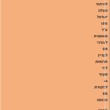
לאיחוד
הצלה
ישראל
1221
ע"ר
מאושרת
לצורכי
מס
לעניין
תרומות
לפי
סעיף
46
לפקודת
מס
הכנסה