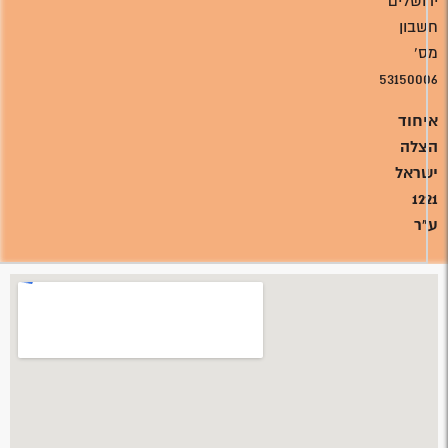
ירושלים
חשבון
מס'
53150006
איחוד
הצלה
ישראל
1221
ע"ר