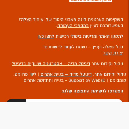
השקיפות הארגונית הינה מאבני היסוד של ‘איחוד הצלה’!
באפשרותכם לעיין
במסמכי העמותה
.
לתקנון האתר ומדיניות ביטולי רכישות
לחצו כאן
בכל שאלה ועניין – נשמח לעמוד לרשותכם!
יצירת קשר
ניהול וקידום אתר
דיגיטל מדיה – אסטרטגיה שיווקית בדיגיטל
ניהול וקידום אתר:
דיגיטל מדיה – בניית אתרים
| ליווי פרויקט:
קומביקס
| Support by Web3D -
בנייה ותחזוקת אתרים
הצטרפו לרשימת התפוצה שלנו: