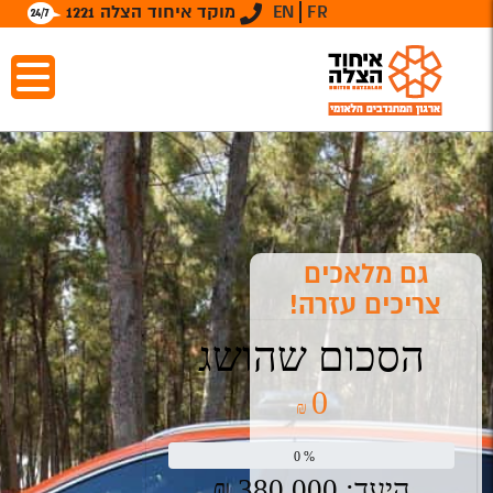
FR
EN
מוקד איחוד הצלה 1221
גם מלאכים
צריכים עזרה!
הסכום שהושג
0
₪
0
%
היעד:
380,000
₪