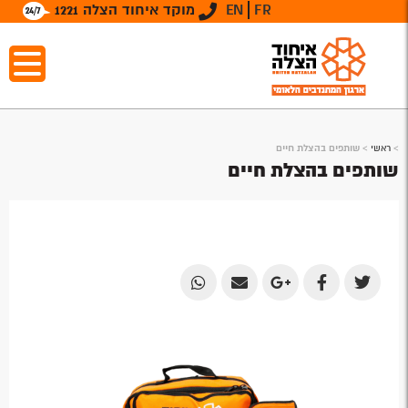
FR
EN
מוקד איחוד הצלה 1221
>
ראשי
>
שותפים בהצלת חיים
שותפים בהצלת חיים
Share
Share
Share
Share
Share
by
by
on
on
on
Email
Email
Google
Facebook
Twitter
Plus