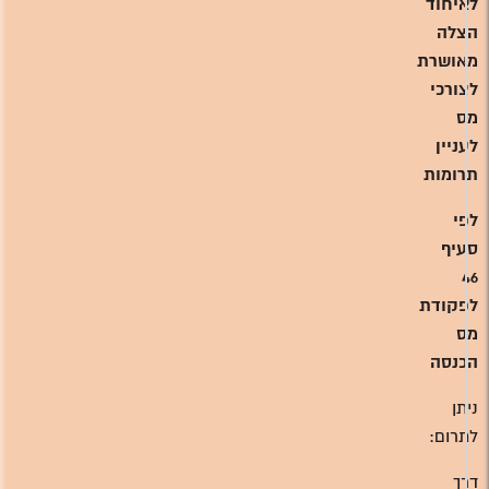
לאיחוד
הצלה
מאושרת
לצורכי
מס
לעניין
תרומות
לפי
סעיף
46
לפקודת
מס
הכנסה
ניתן
לתרום:
דרך