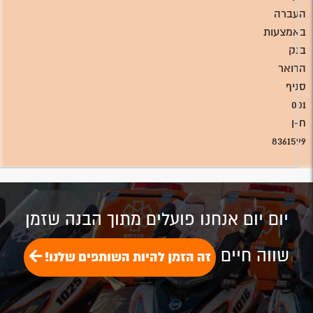
העברה
באמצעות
בנק
הדואר
סניף
001
ח-ן
8361599
יום יום אנחנו פועלים מתוך הבנה שזמן
שווה חיים
זה הזמן להיות השותפים שלנו!