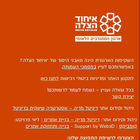
השקיפות הארגונית הינה מאבני היסוד של ‘איחוד הצלה’!
באפשרותכם לעיין
במסמכי העמותה
.
לתקנון האתר ומדיניות ביטולי רכישות
לחצו כאן
בכל שאלה ועניין – נשמח לעמוד לרשותכם!
יצירת קשר
ניהול וקידום אתר
דיגיטל מדיה – אסטרטגיה שיווקית בדיגיטל
ניהול וקידום אתר:
דיגיטל מדיה – בניית אתרים
| ליווי פרויקט:
קומביקס
| Support by Web3D -
בנייה ותחזוקת אתרים
הצטרפו לרשימת התפוצה שלנו: