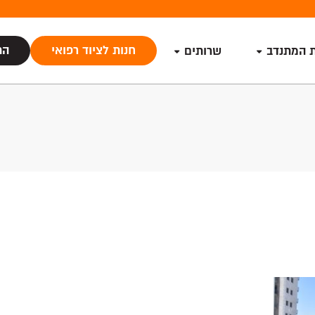
חנות לציוד רפואי
הת
ת המתנדב
שרותים