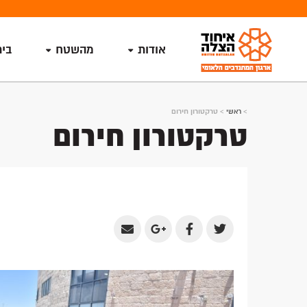
אודות
מהשטח
בי
>
ראשי
>
טרקטורון חירום
טרקטורון חירום
Share
Share
Share
Share
by
on
on
on
Email
Google
Facebook
Twitter
Plus