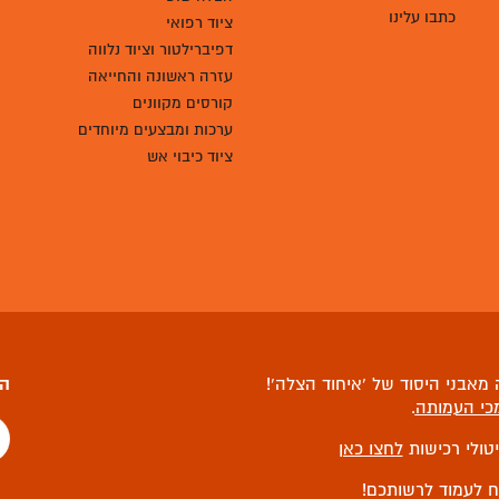
כתבו עלינו
ציוד רפואי
דפיברילטור וציוד נלווה
עזרה ראשונה והחייאה
קורסים מקוונים
ערכות ומבצעים מיוחדים
ציוד כיבוי אש
מאבני היסוד של ‘איחוד הצלה’!
הצ
כי העמותה
.
יטולי רכישות
לחצו כאן
ח לעמוד לרשותכם!