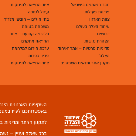
חבר הנאמנים בישראל
ציוד החייאה לתינוקות
פריסת פעילות
עיגול לטובה
צוות הארגון
בתי חולים – חובשי מלר"ד
איחוד הצלה בעולם
משפחה בטוחה
דרושים
כל שניה קובעת – ציוד
הצהרת נגישות
החייאה מתקדם
מדיניות פרטיות – אתר 'איחוד
ערכת חירום למלחמה
הצלה'
פדיון כפרות
תקנון אתר ותנאים משפטיים
ציוד החייאה לתינוקות
השקיפות הארגונית הינה 
באפשרותכם לעיין
במסמ
לתקנון האתר ומדיניות ב
בכל שאלה ועניין – נשמ