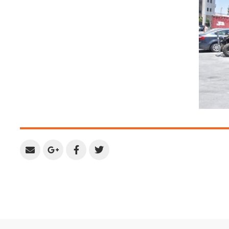
Share
Share
Share
Share
by
on
on
on
Email
Google
Facebook
Twitter
Plus