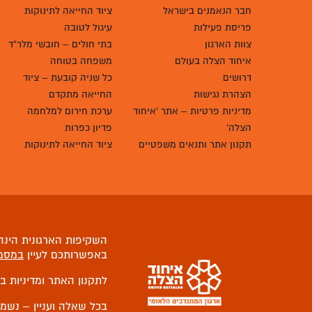
חבר הנאמנים בישראל
ציוד החייאה לתינוקות
פריסת פעילות
עיגול לטובה
צוות הארגון
בתי חולים – חובשי מלר"ד
איחוד הצלה בעולם
משפחה בטוחה
דרושים
כל שניה קובעת – ציוד
הצהרת נגישות
החייאה מתקדם
מדיניות פרטיות – אתר 'איחוד
ערכת חירום למלחמה
הצלה'
פדיון כפרות
תקנון אתר ותנאים משפטיים
ציוד החייאה לתינוקות
השקיפות הארגונית הינה 
באפשרותכם לעיין
במסמ
לתקנון האתר ומדיניות ב
בכל שאלה ועניין – נשמ