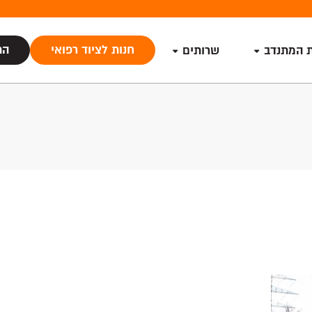
חנות לציוד רפואי
הת
ת המתנדב
שרותים