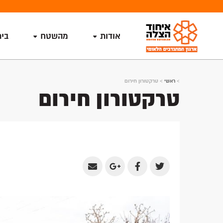
אודות
מהשטח
בי
>
ראשי
>
טרקטורון חירום
טרקטורון חירום
Share
Share
Share
Share
by
on
on
on
Email
Google
Facebook
Twitter
Plus