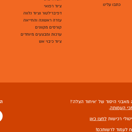
כתבו עלינו
ציוד רפואי
דפיברילטור וציוד נלווה
עזרה ראשונה והחייאה
קורסים מקוונים
ערכות ומבצעים מיוחדים
ציוד כיבוי אש
מאבני היסוד של ‘איחוד הצלה’!
הצ
כי העמותה
.
יטולי רכישות
לחצו כאן
ח לעמוד לרשותכם!