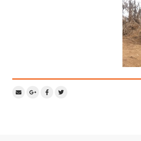
Share
Share
Share
Share
by
on
on
on
Email
Google
Facebook
Twitter
Plus