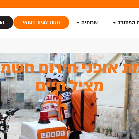
חנות לציוד רפואי
הת
ת המתנדב
שרותים
ת אופני חירום חשמל
מציל חיים