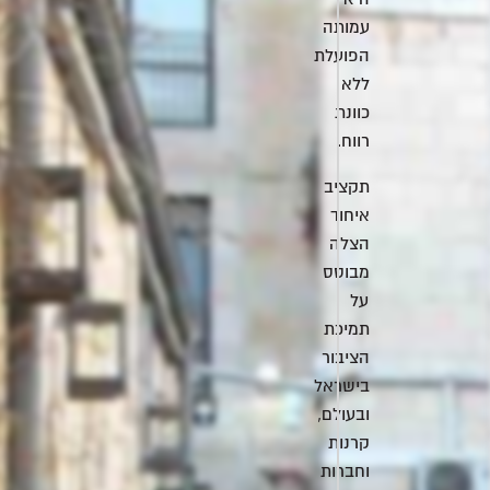
עמותה
הפועלת
ללא
כוונת
רווח.
תקציב
איחוד
הצלה
מבוסס
על
תמיכת
הציבור
בישראל
ובעולם,
קרנות
וחברות