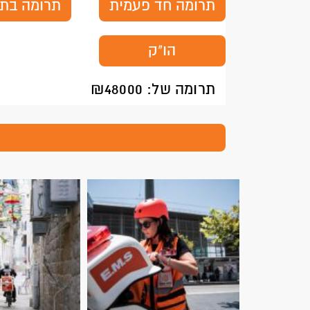
תרומה חד פעמית
תרומה בת
הו"ק
תרומה של: ₪
48000