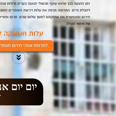
זמן ההגעה בכך שהוא עוקף מכשולי תנועה בערים גדולות וצפו
להצלת חיים. התרומה מכסה את עלות רכישת האופניים החש
חירום ומאפשרת את אחזקתם למשך שלוש שנים. תרום ותסייע 
של איחוד הצלה.
עלות ואחזקה ל3 שנים:
לתרומת אופני חירום חשמלי
יום יום א
ז