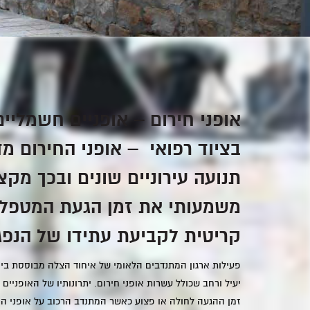
אופני חירום – אופניים חשמליי
בציוד רפואי –
אופני החירום
מד
תנועה עירוניים שונים ובכך מקצ
משמעותי את זמן הגעת המטפל,
קריטית לקביעת עתידו של הנפג
פעילות ארגון המתנדבים הלאומי של איחוד הצלה מבוססת בין
יעיל ורחב שכולל עשרות אופני חירום. יתרונותיו של האופניים 
זמן ההגעה לחולה או פצוע כאשר המתנדב הרכוב על אופני ה