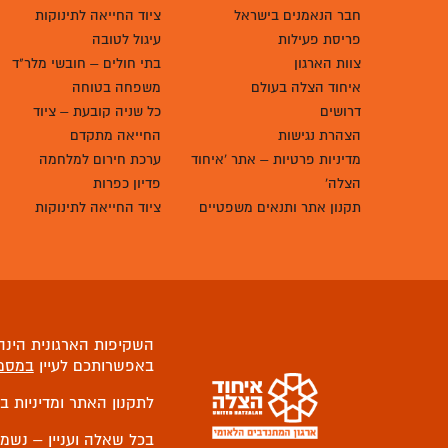
חבר הנאמנים בישראל
ציוד החייאה לתינוקות
פריסת פעילות
עיגול לטובה
צוות הארגון
בתי חולים – חובשי מלר"ד
איחוד הצלה בעולם
משפחה בטוחה
דרושים
כל שניה קובעת – ציוד
הצהרת נגישות
החייאה מתקדם
מדיניות פרטיות – אתר 'איחוד
ערכת חירום למלחמה
הצלה'
פדיון כפרות
תקנון אתר ותנאים משפטיים
ציוד החייאה לתינוקות
השקיפות הארגונית הינה 
באפשרותכם לעיין
במסמ
לתקנון האתר ומדיניות ב
בכל שאלה ועניין – נשמ