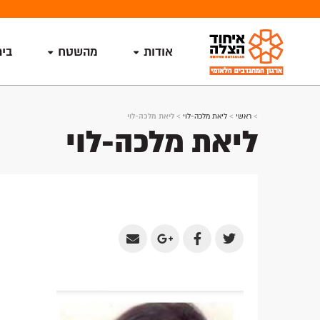
אודות
מהשטח
בי
>
ראשי
>
ליאת מלכה-לוי
>
ליאת מלכה-לוי
ליאת מלכה-לוי
Share
Share
Share
Share
by
on
on
on
Email
Google
Facebook
Twitter
Plus