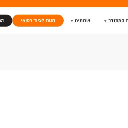
חנות לציוד רפואי
הת
ת המתנדב
שרותים