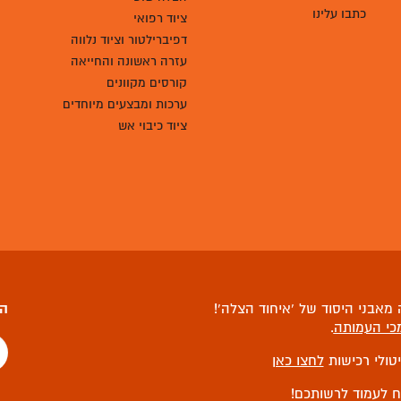
כתבו עלינו
ציוד רפואי
דפיברילטור וציוד נלווה
עזרה ראשונה והחייאה
קורסים מקוונים
ערכות ומבצעים מיוחדים
ציוד כיבוי אש
מאבני היסוד של ‘איחוד הצלה’!
הצ
כי העמותה
.
יטולי רכישות
לחצו כאן
ח לעמוד לרשותכם!