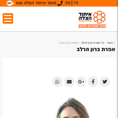
FR
EN
מוקד איחוד הצלה 1221
>
ראשי
>
דר' אפרת ברון-הרלב
>
אפרת ברון הרלב
אפרת ברון הרלב
Share
Share
Share
Share
Share
by
by
on
on
on
Email
Email
Google
Facebook
Twitter
Plus