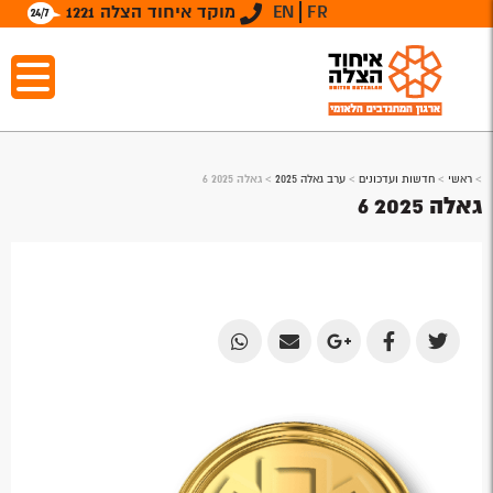
FR
EN
מוקד איחוד הצלה 1221
>
ראשי
>
חדשות ועדכונים
>
ערב גאלה 2025
>
גאלה 2025 6
גאלה 2025 6
Share
Share
Share
Share
Share
by
by
on
on
on
Email
Email
Google
Facebook
Twitter
Plus