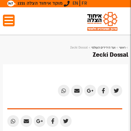
FR
EN
מוקד איחוד הצלה 1221
>
ראשי
>
ועד הידידים העולמי
>
Zecki Dossal
Zecki Dossal
Share
Share
Share
Share
Share
by
by
on
on
on
Email
Email
Google
Facebook
Twitter
Plus
Share
Share
Share
Share
Share