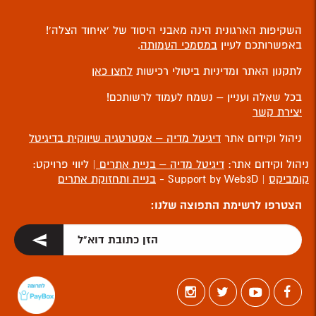
השקיפות הארגונית הינה מאבני היסוד של ‘איחוד הצלה’!
באפשרותכם לעיין
במסמכי העמותה
.
לתקנון האתר ומדיניות ביטולי רכישות
לחצו כאן
בכל שאלה ועניין – נשמח לעמוד לרשותכם!
יצירת קשר
ניהול וקידום אתר
דיגיטל מדיה – אסטרטגיה שיווקית בדיגיטל
ניהול וקידום אתר:
דיגיטל מדיה – בניית אתרים
| ליווי פרויקט:
קומביקס
| Support by Web3D -
בנייה ותחזוקת אתרים
הצטרפו לרשימת התפוצה שלנו: