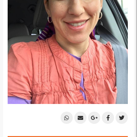
Share
Share
Share
Share
Share
by
by
on
on
on