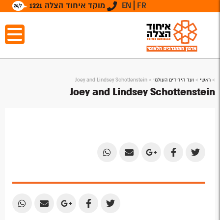
FR
EN
מוקד איחוד הצלה 1221
>
ראשי
>
ועד הידידים העולמי
>
Joey and Lindsey Schottenstein
Joey and Lindsey Schottenstein
Share
Share
Share
Share
Share
by
by
on
on
on
Email
Email
Google
Facebook
Twitter
Plus
Share
Share
Share
Share
Share