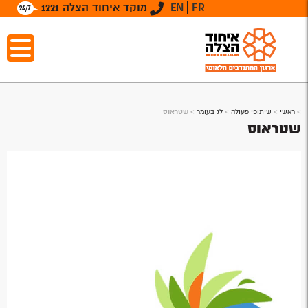
FR
EN
מוקד איחוד הצלה 1221
>
ראשי
>
שיתופי פעולה
>
לג בעומר
>
שטראוס
שטראוס