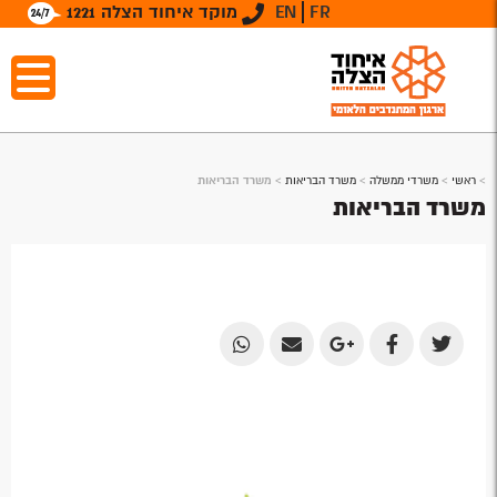
FR
EN
מוקד איחוד הצלה 1221
>
ראשי
>
משרדי ממשלה
>
משרד הבריאות
>
משרד הבריאות
משרד הבריאות
Share
Share
Share
Share
Share
by
by
on
on
on
Email
Email
Google
Facebook
Twitter
Plus