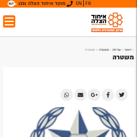
FR
EN
מוקד איחוד הצלה 1221
>
ראשי
>
שריפה
>
משטרה
>
משטרה
משטרה
Share
Share
Share
Share
Share
by
by
on
on
on
Email
Email
Google
Facebook
Twitter
Plus