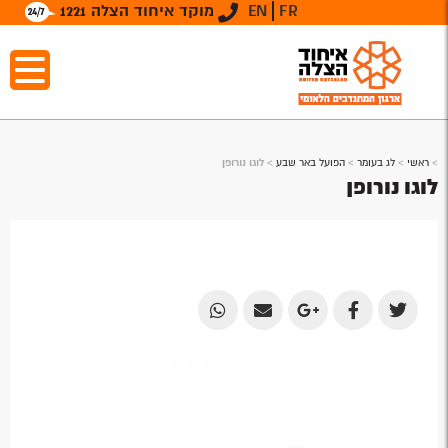
FR
EN
מוקד איחוד הצלה 1221
>
ראשי
>
לג בעומר
>
הפועל באר שבע
>
לוגו נורופן
לוגו נורופן
Share
Share
Share
Share
Share
by
by
on
on
on
Email
Email
Google
Facebook
Twitter
Plus