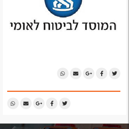
Share
Share
Share
Share
Share
by
by
on
on
on
Email
Email
Google
Facebook
Twitter
Plus
Share
Share
Share
Share
Share
by
by
on
on
on
Email
Email
Google
Facebook
Twitter