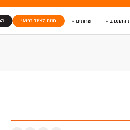
חנות לציוד רפואי
הת
ת המתנדב
שרותים