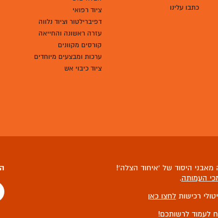
כתבו עלינו
ציוד רפואי
דפיברילטור וציוד נלווה
עזרה ראשונה והחייאה
קורסים מקוונים
ערכות ומבצעים מיוחדים
ציוד כיבוי אש
מאבני היסוד של ‘איחוד הצלה’!
הצ
כי העמותה
.
יטולי רכישות
לחצו כאן
ח לעמוד לרשותכם!