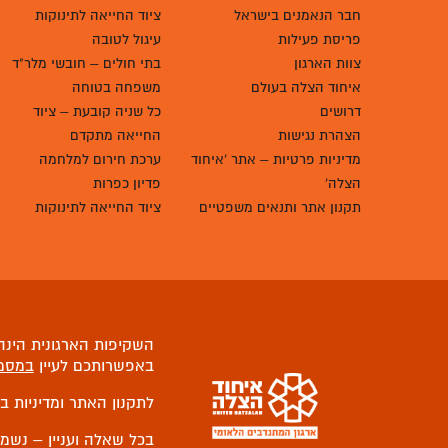
חבר הנאמנים בישראל
ציוד החייאה לתינוקות
פריסת פעילות
עיגול לטובה
צוות הארגון
בתי חולים – חובשי מלר"ד
איחוד הצלה בעולם
משפחה בטוחה
דרושים
כל שניה קובעת – ציוד
הצהרת נגישות
החייאה מתקדם
מדיניות פרטיות – אתר 'איחוד
ערכת חירום למלחמה
הצלה'
פדיון כפרות
תקנון אתר ותנאים משפטיים
ציוד החייאה לתינוקות
השקיפות הארגונית הינה 
באפשרותכם לעיין
במסמ
לתקנון האתר ומדיניות ב
בכל שאלה ועניין – נשמ