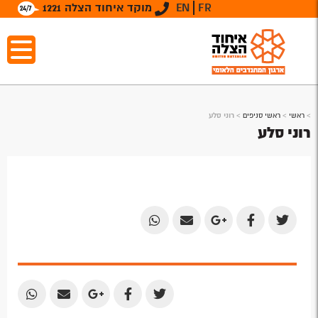
FR
EN
מוקד איחוד הצלה 1221
>
ראשי
>
ראשי סניפים
>
רוני סלע
רוני סלע
Share
Share
Share
Share
Share
by
by
on
on
on
Email
Email
Google
Facebook
Twitter
Plus
Share
Share
Share
Share
Share