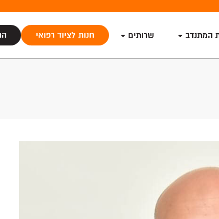
חנות לציוד רפואי
הת
ת המתנדב
שרותים