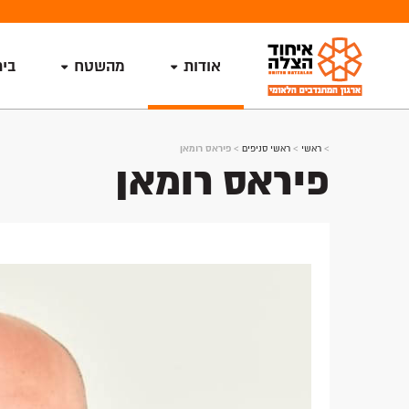
אודות
מהשטח
בי
>
ראשי
>
ראשי סניפים
>
פיראס רומאן
פיראס רומאן