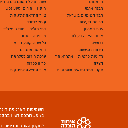
מי אנחנו
שומרים על המתנדבים בחזית
מבנה ארגוני
חוס"ן – חירום וסיוע נפשי
חבר הנאמנים בישראל
ציוד החייאה לתינוקות
פריסת פעילות
עיגול לטובה
צוות הארגון
בתי חולים – חובשי מלר"ד
איחוד הצלה בעולם
משפחה בטוחה
דרושים
כל שניה קובעת – ציוד
הצהרת נגישות
החייאה מתקדם
מדיניות פרטיות – אתר 'איחוד
ערכת חירום למלחמה
הצלה'
פדיון כפרות
תקנון אתר ותנאים משפטיים
ציוד החייאה לתינוקות
השקיפות הארגונית הינה 
באפשרותכם לעיין
במסמ
לתקנון האתר ומדיניות ב