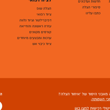
לציוד רפואי
חדשות ועדכונים
סיפורי הצלה
הצלה שופ
כתבו עלינו
ציוד רפואי
דפיברילטור וציוד נלווה
עזרה ראשונה והחייאה
קורסים מקוונים
ערכות ומבצעים מיוחדים
ציוד כיבוי אש
מאבני היסוד של ‘איחוד הצלה’!
הצ
כי העמותה
.
יטולי רכישות
לחצו כאן