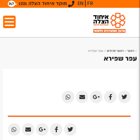
FR
EN
מוקד איחוד הצלה 1221
>
ראשי
>
ראשי סניפים
>
עפר שפירא
עפר שפירא
Share
Share
Share
Share
Share
by
by
on
on
on
Email
Email
Google
Facebook
Twitter
Plus
Share
Share
Share
Share
Share