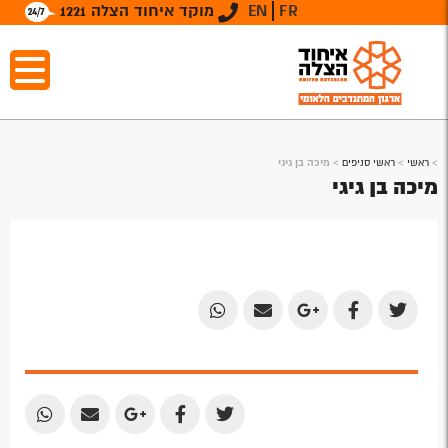
FR
EN
מוקד איחוד הצלה 1221
>
ראשי
>
ראשי סניפים
>
מיכה בן גיגי
מיכה בן גיגי
Share
Share
Share
Share
Share
by
by
on
on
on
Email
Email
Google
Facebook
Twitter
Plus
Share
Share
Share
Share
Share