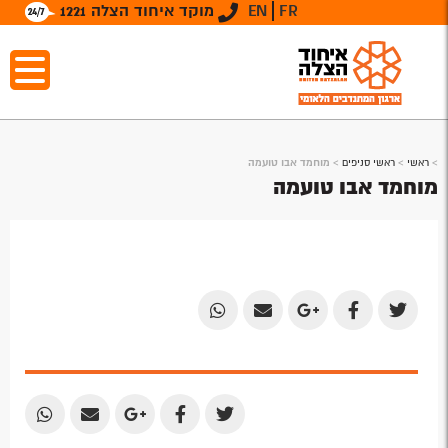
FR
EN
מוקד איחוד הצלה 1221
>
ראשי
>
ראשי סניפים
>
מוחמד אבו טועמה
מוחמד אבו טועמה
Share
Share
Share
Share
Share
by
by
on
on
on
Email
Email
Google
Facebook
Twitter
Plus
Share
Share
Share
Share
Share