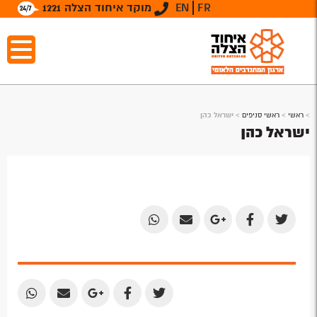
FR
EN
מוקד איחוד הצלה 1221
>
ראשי
>
ראשי סניפים
>
ישראל כהן
ישראל כהן
Share
Share
Share
Share
Share
by
by
on
on
on
Email
Email
Google
Facebook
Twitter
Plus
Share
Share
Share
Share
Share