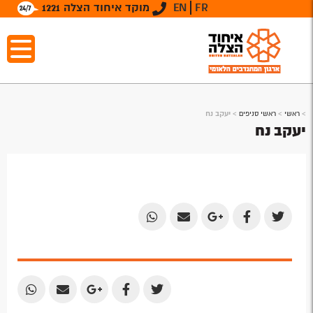
FR
EN
מוקד איחוד הצלה 1221
>
ראשי
>
ראשי סניפים
>
יעקב נח
יעקב נח
Share
Share
Share
Share
Share
by
by
on
on
on
Email
Email
Google
Facebook
Twitter
Plus
Share
Share
Share
Share
Share