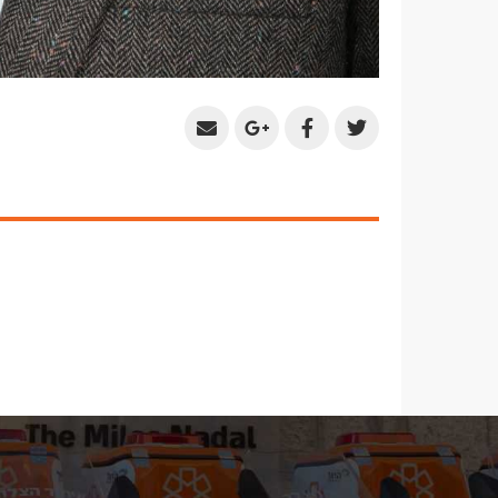
Share
Share
Share
Share
by
on
on
on
Email
Google
Facebook
Twitter
Plus