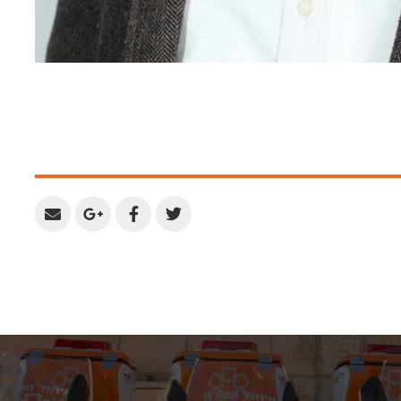
Share
Share
Share
Share
by
on
on
on
Email
Google
Facebook
Twitter
Plus