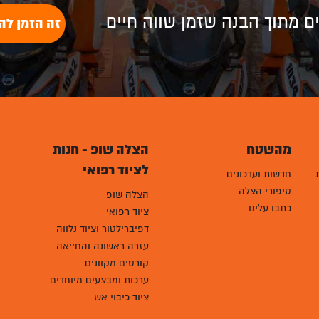
לים מתוך הבנה שזמן שווה חיים
זה הזמן לה
מהשטח
הצלה שופ - חנות
לציוד רפואי
חדשות ועדכונים
סיפורי הצלה
הצלה שופ
כתבו עלינו
ציוד רפואי
דפיברילטור וציוד נלווה
עזרה ראשונה והחייאה
קורסים מקוונים
ערכות ומבצעים מיוחדים
ציוד כיבוי אש