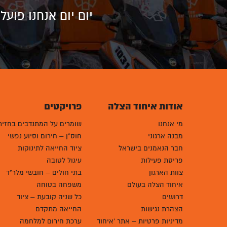
יום יום אנחנו פוע
אודות איחוד הצלה
פרויקטים
מי אנחנו
שומרים על המתנדבים בחזית
מבנה ארגוני
חוס"ן – חירום וסיוע נפשי
חבר הנאמנים בישראל
ציוד החייאה לתינוקות
פריסת פעילות
עיגול לטובה
צוות הארגון
בתי חולים – חובשי מלר"ד
איחוד הצלה בעולם
משפחה בטוחה
דרושים
כל שניה קובעת – ציוד
הצהרת נגישות
החייאה מתקדם
מדיניות פרטיות – אתר 'איחוד
ערכת חירום למלחמה