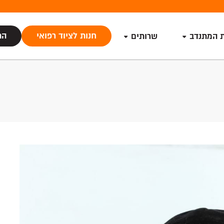
חנות לציוד רפואי
הת
ת המתנדב
שרותים