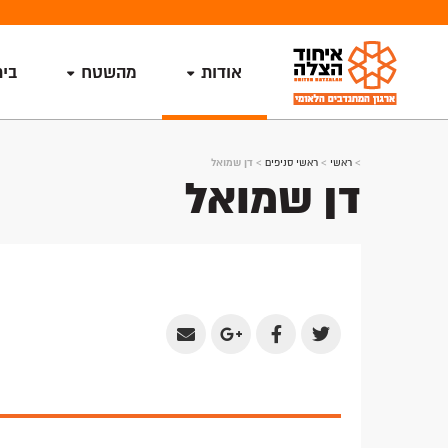
אודות
מהשטח
בי
>
ראשי
>
ראשי סניפים
>
דן שמואל
דן שמואל
Share
Share
Share
Share
by
on
on
on
Email
Google
Facebook
Twitter
Plus