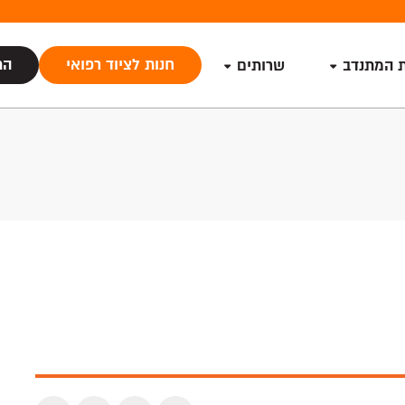
חנות לציוד רפואי
הת
ת המתנדב
שרותים