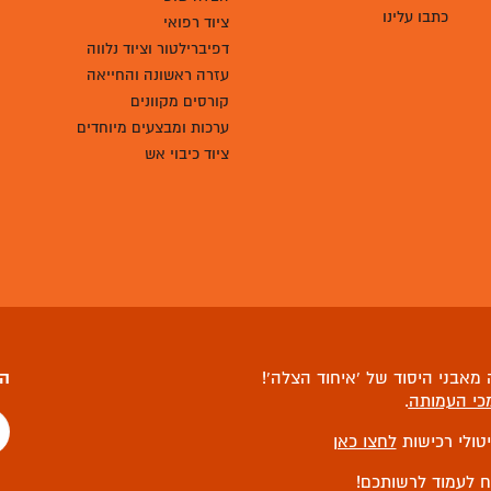
כתבו עלינו
ציוד רפואי
דפיברילטור וציוד נלווה
עזרה ראשונה והחייאה
קורסים מקוונים
ערכות ומבצעים מיוחדים
ציוד כיבוי אש
מאבני היסוד של ‘איחוד הצלה’!
הצ
כי העמותה
.
יטולי רכישות
לחצו כאן
ח לעמוד לרשותכם!