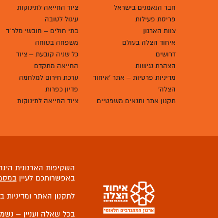
חבר הנאמנים בישראל
ציוד החייאה לתינוקות
פריסת פעילות
עיגול לטובה
צוות הארגון
בתי חולים – חובשי מלר"ד
איחוד הצלה בעולם
משפחה בטוחה
דרושים
כל שניה קובעת – ציוד
הצהרת נגישות
החייאה מתקדם
מדיניות פרטיות – אתר 'איחוד
ערכת חירום למלחמה
הצלה'
פדיון כפרות
תקנון אתר ותנאים משפטיים
ציוד החייאה לתינוקות
השקיפות הארגונית הינה 
באפשרותכם לעיין
במסמ
לתקנון האתר ומדיניות ב
בכל שאלה ועניין – נשמ