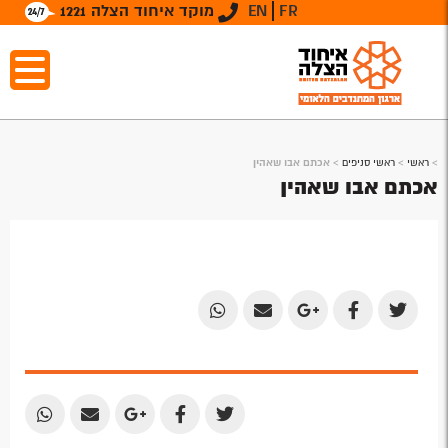
FR
EN
מוקד איחוד הצלה 1221
>
ראשי
>
ראשי סניפים
>
אכתם אבו שאהין
אכתם אבו שאהין
Share
Share
Share
Share
Share
by
by
on
on
on
Email
Email
Google
Facebook
Twitter
Plus
Share
Share
Share
Share
Share