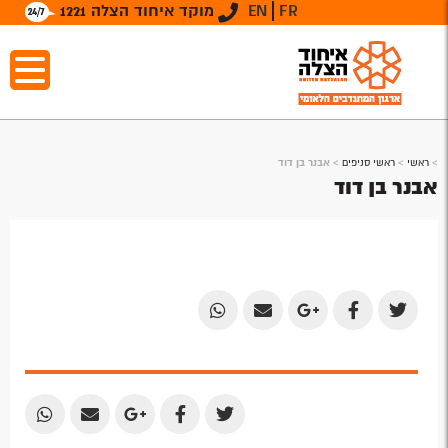
FR
EN
מוקד איחוד הצלה 1221
>
ראשי
>
ראשי סניפים
>
אבנר בן דוד
אבנר בן דוד
Share
Share
Share
Share
Share
by
by
on
on
on
Email
Email
Google
Facebook
Twitter
Plus
Share
Share
Share
Share
Share