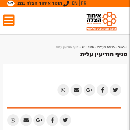
FR
EN
מוקד איחוד הצלה 1221
>
ראשי
>
פריסת פעילות
>
מחוז יו"ש
>
סניף מודיעין עלית
סניף מודיעין עלית
Share
Share
Share
Share
Share
by
by
on
on
on
Email
Email
Google
Facebook
Twitter
Plus
Share
Share
Share
Share
Share