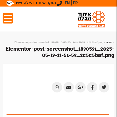
FR
EN
מוקד איחוד הצלה 1221
>
ראשי
>
Elementor-post-screenshot_1890591_2025-05-19-11-51-59_2c5c5baf.png
Elementor-post-screenshot_1890591_2025-
05-19-11-51-59_2c5c5baf.png
Share
Share
Share
Share
Share
by
by
on
on
on
Email
Email
Google
Facebook
Twitter
Plus