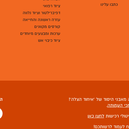
כתבו עלינו
ציוד רפואי
דפיברילטור וציוד נלווה
עזרה ראשונה והחייאה
קורסים מקוונים
ערכות ומבצעים מיוחדים
ציוד כיבוי אש
מאבני היסוד של ‘איחוד הצלה’!
הצ
כי העמותה
.
יטולי רכישות
לחצו כאן
ח לעמוד לרשותכם!