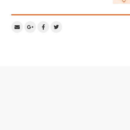
Share
Share
Share
Share
by
on
on
on
Email
Google
Facebook
Twitter
Plus