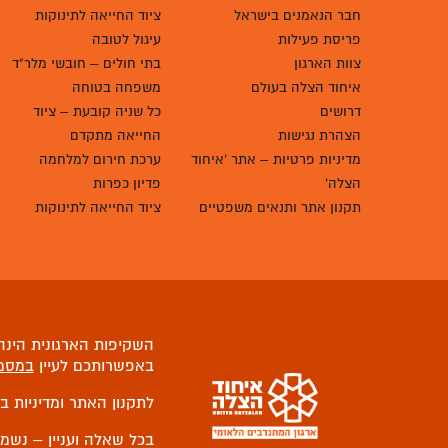
חבר הנאמנים בישראל
ציוד החייאה לתינוקות
פריסת פעילות
עיגול לטובה
צוות הארגון
בתי חולים – חובשי מלר"ד
איחוד הצלה בעולם
משפחה בטוחה
דרושים
כל שניה קובעת – ציוד
הצהרת נגישות
החייאה מתקדם
מדיניות פרטיות – אתר 'איחוד
ערכת חירום למלחמה
הצלה'
פדיון כפרות
תקנון אתר ותנאים משפטיים
ציוד החייאה לתינוקות
השקיפות הארגונית הינה 
באפשרותכם לעיין
במסמ
לתקנון האתר ומדיניות ב
בכל שאלה ועניין – נשמ