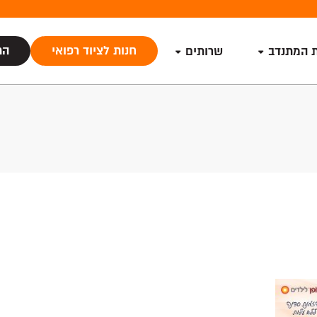
חנות לציוד רפואי
הת
ת המתנדב
שרותים