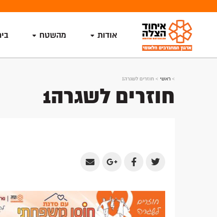
אודות
מהשטח
בי
>
ראשי
>
חוזרים לשגרה1
חוזרים לשגרה1
Share
Share
Share
Share
by
on
on
on
Email
Google
Facebook
Twitter
Plus