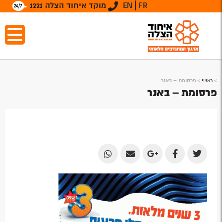
FR
EN
מוקד איחוד הצלה 1221
>
ראשי
>
פרסומת – באנר
פרסומת – באנר
Share
Share
Share
Share
Share
by
by
on
on
on
Email
Email
Google
Facebook
Twitter
Plus