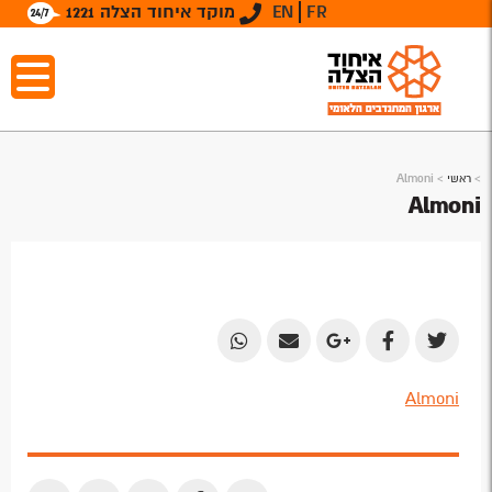
FR
EN
מוקד איחוד הצלה 1221
>
ראשי
>
Almoni
Almoni
Share
Share
Share
Share
Share
by
by
on
on
on
Almoni
Email
Email
Google
Facebook
Twitter
Plus